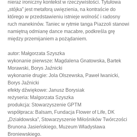
nieraz ironiczny kontekst w rzeczywistości. Tytułowa
„stójka” jest metaforą uwięzienia, na kontraście do
którego w przedstawieniu istnieje wolność i radosny
ruch manekinów. Taniec w rytmie tanga Piazzoli stanowi
namiętną odmianę dance macabre, podkreśla grę
między przemijaniem a pożądaniem.
autor: Małgorzata Szyszka
wykonanie pierwsze: Magdalena Gnatowska, Bartek
Morawski, Borys Jaźnicki
wykonanie drugie: Jola Olszewska, Paweł Iwanicki,
Borys Jaźnicki
efekty dźwiękowe: Janusz Borysiak
reżyseria: Malgorzata Szyszka
produkcja: Stowarzyszenie GPTM
współpraca: Balsam, Fundacja Flower of Life, DK
„Działdowska”, Stowarzyszenie Miłośników Twórczości
Brunona Jasieńskiego, Muzeum Władysława
Broniewskiego.