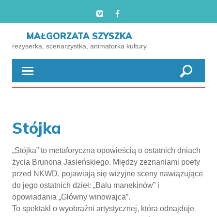
Skip
vimeo
fb
to
content
MAŁGORZATA SZYSZKA
reżyserka, scenarzystka, animatorka kultury
Stójka
„Stójka” to metaforyczna opowieścią o ostatnich dniach
życia Brunona Jasieńskiego. Między zeznaniami poety
przed NKWD, pojawiają się wizyjne sceny nawiązujące
do jego ostatnich dzieł: „Balu manekinów” i
opowiadania „Główny winowajca”.
To spektakl o wyobraźni artystycznej, która odnajduje